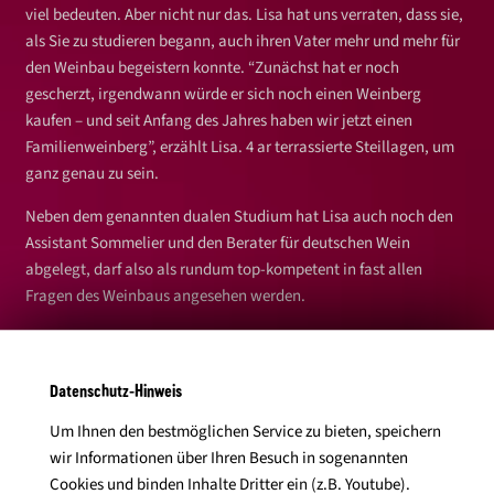
viel bedeuten. Aber nicht nur das. Lisa hat uns verraten, dass sie,
als Sie zu studieren begann, auch ihren Vater mehr und mehr für
den Weinbau begeistern konnte. “Zunächst hat er noch
gescherzt, irgendwann würde er sich noch einen Weinberg
kaufen – und seit Anfang des Jahres haben wir jetzt einen
Familienweinberg”, erzählt Lisa. 4 ar terrassierte Steillagen, um
ganz genau zu sein.
Neben dem genannten dualen Studium hat Lisa auch noch den
Assistant Sommelier und den Berater für deutschen Wein
abgelegt, darf also als rundum top-kompetent in fast allen
Fragen des Weinbaus angesehen werden.
Steillagen spielen große Rolle in Lisas Leben – beruflich wie
privat
Datenschutz-Hinweis
Eine große Rolle in ihrem Leben als Weinmacherin spielen wie
Um Ihnen den bestmöglichen Service zu bieten, speichern
bereits angesprochen die Steillagen. Und so hat Lisa seit diesem
wir Informationen über Ihren Besuch in sogenannten
Jahr die Geschäftsführung der Weinbergwerk eG übernommen,
Cookies und binden Inhalte Dritter ein (z.B. Youtube).
die sich um Erzeugung und Vertrieb von Wein kümmert, der