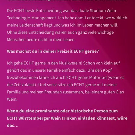
Die ECHT beste Entscheidung war das duale Studium Wein-
Technologie-Management. Ich habe damit entdeckt, wo wirklich
meine Leidenschaft liegt und was ich im Leben machen will.
Ohne diese Entscheidung wären auch ganz viele wichtige
Menschen heute nicht in mein Leben.
Was machst du in deiner Freizeit ECHT gerne?
Ich gehe ECHT gerne in den Musikverein! Schon von klein auf
gehört das in unserer Familie einfach dazu. Um den Kopf
freizubekommen fahre ich auch ECHT gerne Motorrad (wenn es
die Zeit zulässt). Und sonst sitze ich ECHT gerne mit meiner
Familie und meinen Freunden zusammen, bei einem guten Glas
Wein.
Wenn du eine prominente oder historische Person zum
ECHT Württemberger Wein trinken einladen könntest, wäre
das…