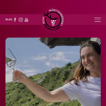
Über uns
BLOG
Events
Weine & mehr
Mediathek
Karriere
Kontakt
Online-Shops