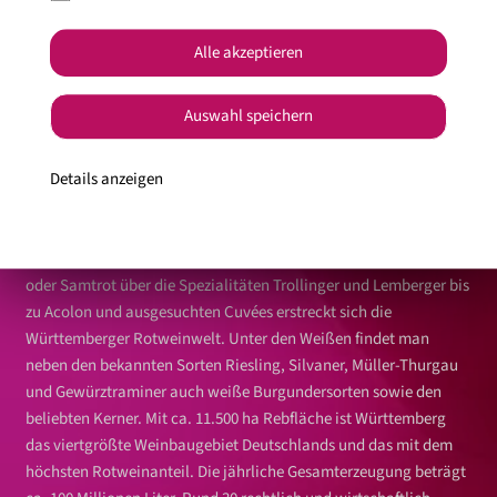
Alle akzeptieren
Foto: Weinheimat Württemberg
Auswahl speichern
Über die Württemberger Weingärtner
Details anzeigen
Eine abwechslungsreiche Landschaft und eine reichhaltige
Rebsortenvielfalt kennzeichnen das Weinland Württemberg. Von
den unterschiedlichen Burgunder-Sorten wie Schwarzriesling
oder Samtrot über die Spezialitäten Trollinger und Lemberger bis
zu Acolon und ausgesuchten Cuvées erstreckt sich die
Württemberger Rotweinwelt. Unter den Weißen findet man
neben den bekannten Sorten Riesling, Silvaner, Müller-Thurgau
und Gewürztraminer auch weiße Burgundersorten sowie den
beliebten Kerner. Mit ca. 11.500 ha Rebfläche ist Württemberg
das viertgrößte Weinbaugebiet Deutschlands und das mit dem
höchsten Rotweinanteil. Die jährliche Gesamterzeugung beträgt