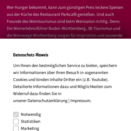
Wer Hunger bekommt, kann zum günstigen Preis leckere Speisen
aus der Küche des Restaurant Parkcafé genießen. Und auch
Freunde des Weintourismus sind beim Weinsalon richtig. Denn:
Die Weinerlebnisführer Baden-Württemberg, 3B-Tourismus und
die Weinwege Württemberg sorgen für Inspiration und passende
Angebote für den nächsten Urlaub in der Weinheimat
Württemberg.
Datenschutz-Hinweis
Großes Plus bei einer Weinprobe: Die Lage des
Um Ihnen den bestmöglichen Service zu bieten, speichern
Veranstaltungsortes direkt am Ludwigsburger Hauptbahnhof. Sie
wir Informationen über Ihren Besuch in sogenannten
ermöglicht eine problemlose An- und Abfahrt mit öffentlichen
Cookies und binden Inhalte Dritter ein (z.B. Youtube).
Verkehrsmitteln. Damit ist auch der sichere Weg nach Hause
Detailierte Informationen dazu und Möglichkeiten zum
gesichert.
Widerruf dazu finden Sie in
unserer
Datenschutzerklärung
|
Impressum
.
Notwendig
Statistiken
Marketing