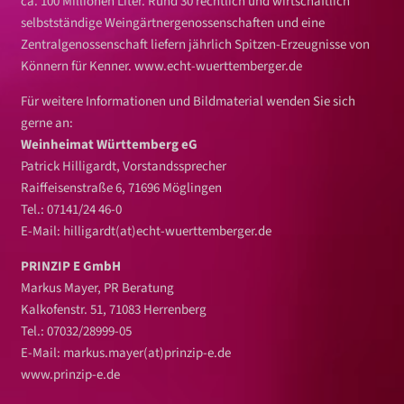
ca. 100 Millionen Liter. Rund 30 rechtlich und wirtschaftlich
selbstständige Weingärtnergenossenschaften und eine
Zentralgenossenschaft liefern jährlich Spitzen-Erzeugnisse von
Könnern für Kenner.
www.echt-wuerttemberger.de
Für weitere Informationen und Bildmaterial wenden Sie sich
gerne an:
Weinheimat Württemberg eG
Patrick Hilligardt, Vorstandssprecher
Raiffeisenstraße 6, 71696 Möglingen
Tel.: 07141/24 46-0
E-Mail:
hilligardt(at)echt-wuerttemberger.de
PRINZIP E GmbH
Markus Mayer, PR Beratung
Kalkofenstr. 51, 71083 Herrenberg
Tel.: 07032/28999-05
E-Mail:
markus.mayer(at)prinzip-e.de
www.prinzip-e.de