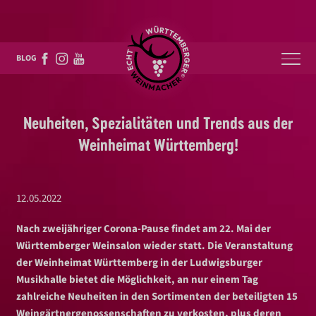
Über uns
BLOG
Events
Neuheiten, Spezialitäten und Trends aus der
Weine & mehr
Weinheimat Württemberg!
Mediathek
12.05.2022
Karriere
Nach zweijähriger Corona-Pause findet am 22. Mai der
Kontakt
Württemberger Weinsalon wieder statt. Die Veranstaltung
der Weinheimat Württemberg in der Ludwigsburger
Online-Shops
Musikhalle bietet die Möglichkeit, an nur einem Tag
zahlreiche Neuheiten in den Sortimenten der beteiligten 15
Weingärtnergenossenschaften zu verkosten, plus deren