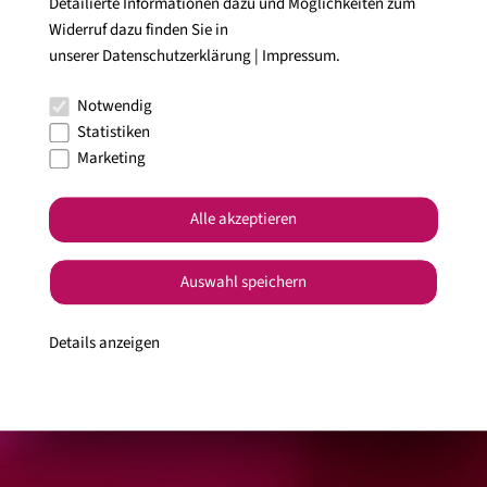
Im Kessel
Detailierte Informationen dazu und Möglichkeiten zum
Widerruf dazu finden Sie in
unserer
Datenschutzerklärung
|
Impressum
.
Weinberge am Korber Kopf
Notwendig
Hochgeladen von Simone Mathias am 23.10.2025
|
Dieses Bild
Statistiken
teilen:
Marketing
Alle akzeptieren
Auswahl speichern
Details anzeigen