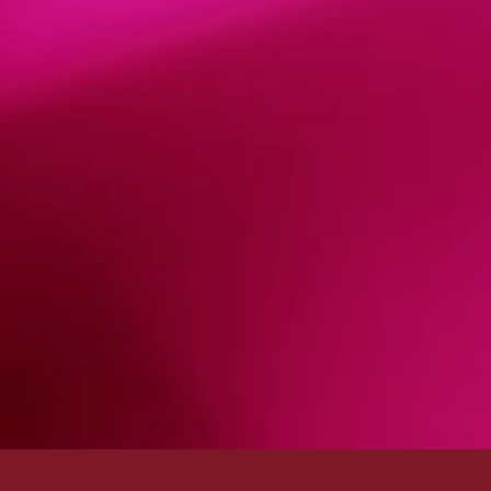
ÜBER UNS
EVENTS
WEI
Echt Württemberger
Rebs
Weinbauregion
Wein
Württemberg
Gläs
Tourismus
Wein