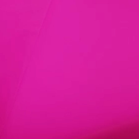
Regina Kimmig
Genuss in den Weinbergen
Hochgeladen von Regina Kimmig am 24.05.2026
|
Dies