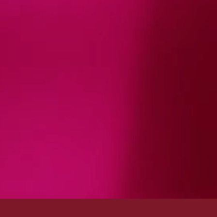
NE & MEHR
MEDIATHEK
KARRIERE
orten
Pressemitteilungen
Anbau
arten
Fotoportal
Verwaltung und
Vertrieb
er &
Echt Württemberger®
temperaturen
Newspaper
Logistik